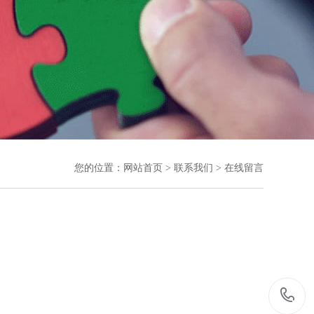
您的位置：
网站首页
>
联系我们
>
在线留言