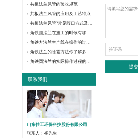
共板法兰风管的验收规范
共板法兰风管的应用及工艺特点
共板法兰风管?常见咬口方式及优势
角铁圆法兰在施工的时候有哪些事项要注意的？
角铁方法兰生产线在操作的过程中，应该注意哪些是想呢？
角铁法兰的除霜方法你了解多少？
角铁圆法兰的实际操作过程的分析
联系我们
山东佳工环保科技股份有限公司
联系人：崔先生