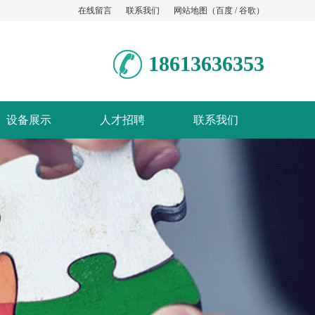
在线留言
联系我们
网站地图
（
百度
/
谷歌
）
18613636353
设备展示
人才招聘
联系我们